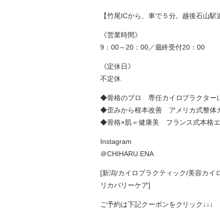
【竹尾ICから、車で５分。越後石山駅
《営業時間》
9：00～20：00／最終受付20：00
《定休日》
不定休
◆骨格のプロ 専任カイロプラクター
◆歪みから根本改善 アメリカ式整体
◆骨格×肌＝健康美 フランス式本格
Instagram
＠CHIHARU.ENA
[新潟/カイロプラクティック/美容カイ
リカバリーケア]
ご予約は下記クーポンをクリック↓↓↓