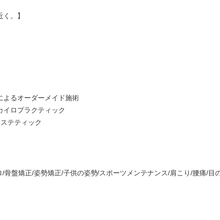
近く。】
によるオーダーメイド施術
カイロプラクティック
エステティック
ロ/骨盤矯正/姿勢矯正/子供の姿勢/スポーツメンテナンス/肩こり/腰痛/目