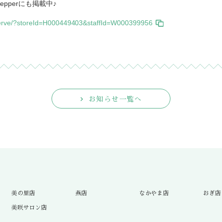
pperにも掲載中♪
reserve/?storeId=H000449403&staffId=W000399956
お知らせ一覧へ
美の里店
燕店
なかやま店
おぎ店
美咲サロン店