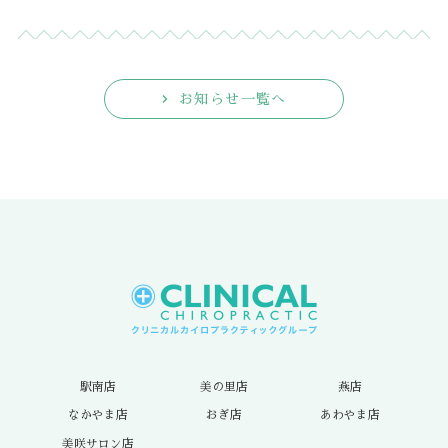
お知らせ一覧へ
駅南店
美の里店
燕店
なかやま店
おぎ店
あわやま店
美咲サロン店